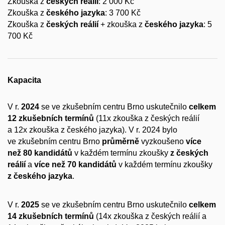
Zkouška z
českých reálií
: 2 000 Kč
Zkouška z
českého jazyka
: 3 700 Kč
Zkouška z
českých reálií
+ zkouška z
českého jazyka
: 5
700 Kč
Kapacita
V r.
2024
se ve zkušebním centru Brno uskutečnilo
celkem
12 zkušebních termínů
(11x zkouška z českých reálií
a 12x zkouška z českého jazyka). V r. 2024 bylo
ve zkušebním centru Brno
průměrně
vyzkoušeno
více
než 80 kandidátů
v každém termínu zkoušky
z českých
reálií
a
více než 70 kandidátů
v každém termínu zkoušky
z českého jazyka
.
V r.
2025
se ve zkušebním centru Brno uskutečnilo
celkem
14 zkušebních termínů
(14x zkouška z českých reálií a