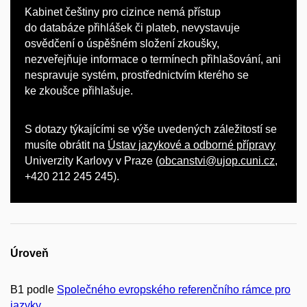
Kabinet češtiny pro cizince nemá přístup
do databáze přihlášek či plateb, nevystavuje
osvědčení o úspěšném složení zkoušky,
nezveřejňuje informace o termínech přihlašování, ani
nespravuje systém, prostřednictvím kterého se
ke zkoušce přihlašuje.
S dotazy týkajícími se výše uvedených záležitostí se
musíte obrátit na
Ústav jazykové a odborné přípravy
Univerzity Karlovy v Praze (
obcanstvi@ujop.cuni.cz
,
+420 212 245 245).
Úroveň
B1 podle
Společného evropského referenčního rámce pro
jazyky
.