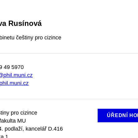
va Rusínová
inetu češtiny pro cizince
9 49 5970
@phil.muni.cz
phil.muni.cz
tiny pro cizince
ÚŘEDNÍ HO
 fakulta MU
. podlaží, kancelář D.416
a 1