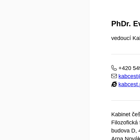
PhDr. E
vedoucí Kab
+420 54
kabcest
kabcest.
Kabinet češ
Filozofická
budova D, 4
Arna Novák