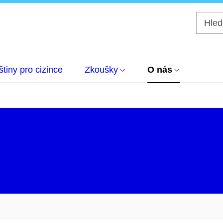
tiny pro cizince
Zkoušky
O nás