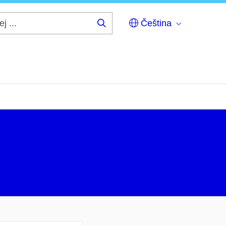
Čeština
Hledej
...