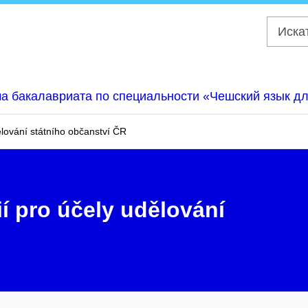
а бакалавриата по специальности «Чешский язык д
ělování státního občanství ČR
ií pro účely udělování