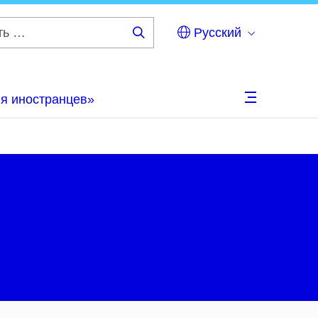
Русский
Искать
…
ля иностранцев»