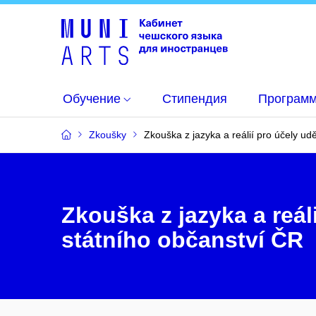
Обучение
Стипендия
Программ
Zkoušky
Zkouška z jazyka a reálií pro účely ud
Zkouška z jazyka a reál
státního občanství ČR