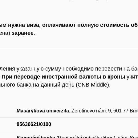
.
ым нужна виза, оплачивают полную стоимость о
цена)
заранее
.
ления указанную сумму необходимо перевести на б
.
При переводе иностранной валюты в кроны
учи
ьного банка на данный день (CNB Middle).
Masarykova univerzita
, Žerotínovo nám. 9, 601 77 Br
85636621/0100
Komerční banka
(Regionální pobočka Brno), nám. Svo