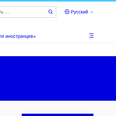
Русский
Искать
…
ля иностранцев»