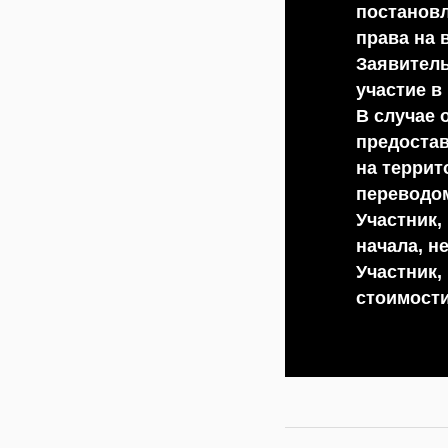
постанов
права на 
Заявитель
участие в
В случае 
предостав
на террит
переводо
Участник,
начала, н
Участник,
стоимости