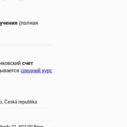
бучения
(полная
анковский
счет
тывается
средний курс
no, Česká republika
body 21, 602 00 Brno,