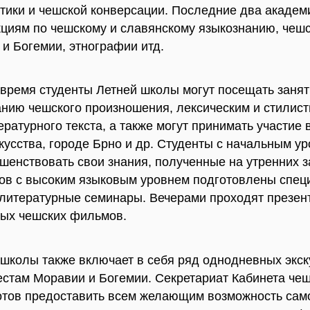
тики и чешской конверсации. Последние два академ
циям по чешскому и славянскому языкознанию, чешс
и Богемии, этнографии итд.
время студенты Летней школы могут посещать заня
нию чешского произношения, лексическим и стилис
ратурного текста, а также могут принимать участие 
кусства, городе Брно и др. Студенты с начальным уро
шенствовать свои знания, полученные на утренних з
тов с высоким языковым уровнем подготовлены спе
 литературные семинары. Вечерами проходят презен
ных чешских фильмов.
школы также включает в себя ряд однодневных экс
естам Моравии и Богемии. Секретариат Кабинета чеш
отов предоставить всем желающим возможность сам