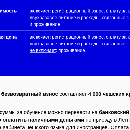
оимость
включает
: регистрационный взнос, оплату за 
двухразовое питание и расходы, связанные с
и проживание
ая цена
включает
: регистрационный взнос, оплату за 
двухразовое питание и расходы, связанные с
не включает
: проживание
 безвозвратный взнос
составляет
4 000 чешских к
суммы за обучение можно перевести на
банковский
о оплатить наличными деньгами
по приезду в Лет
е Кабинета чешского языка для иностранцев. Оплата