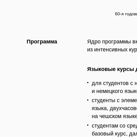
60-я годов
Программа
Ядро прогрaммы вк
из интенсивных ку
Языковые курсы д
для студентов с 
и немецкого язык
студенты с элем
языка, двухчасов
на чешском языке
студентам со ср
базовый курс, д