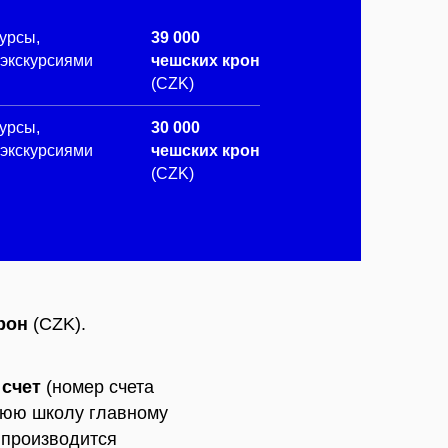
курсы,
39 000
 экскурсиями
чешских крон
(CZK)
курсы,
30 000
 экскурсиями
чешских крон
(CZK)
рон
(CZK).
 счет
(номер счета
нюю школу главному
 производится