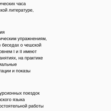
ических часа
кой литературе,
тия
тическим упражнениям,
в беседах о чешской
внем I и II имеют
анятиях, на практике
циальные
тации и показы
курсионных поездок
ского языка
остоятельной работы